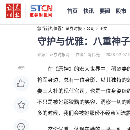
首页
快讯
要闻
股市
您当前的位置：
证券时报
>
公司
>
正文
守护与优雅：八重神子
来源：证券时报网
作者：冯伟光
2026-02-07 
在《原神》的宏大世界中，稻🌸妻
点赞
将军身边，总有一位身影，以其独特的
妻三大社的现任宫司，也是一位身姿绰
不只是被她那狡黠的笑容、洞察一切的
多的时候，我们会被她那份不经意间流
这份优雅，体现在她的一举一动，