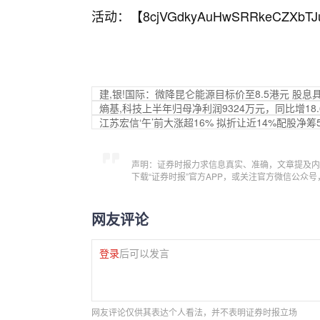
活动：【
8cjVGdkyAuHwSRRkeCZXbTJ
建,银!国际：微降昆仑能源目标价至8.5港元 股息
熵基,科技上半年归母净利润9324万元，同比增18.
江苏宏信‘午’前大涨超16% 拟折让近14%配股净筹
声明：证券时报力求信息真实、准确，文章提及内
下载“证券时报”官方APP，或关注官方微信公众
网友评论
登录
后可以发言
网友评论仅供其表达个人看法，并不表明证券时报立场