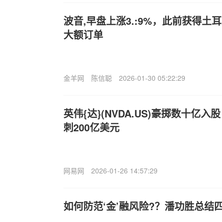
波音,早盘上涨3.:9%，此前获得土
大额订单
金羊网
陈信聪
2026-01-30 05:22:29
英伟{达}(NVDA.US)豪掷数十亿入
刺200亿美元
网易网
2026-01-26 14:57:29
如何防范‘金’融风险?？潘功胜总结