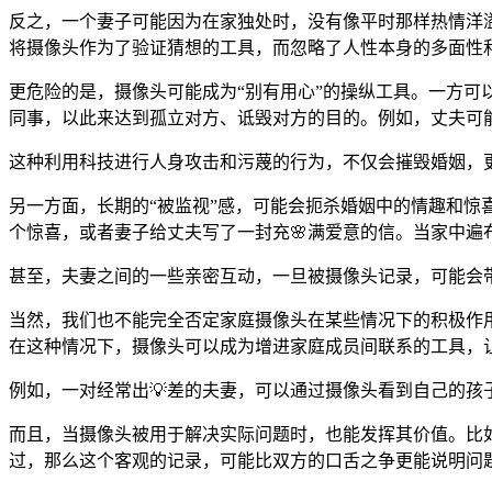
反之，一个妻子可能因为在家独处时，没有像平时那样热情洋溢
将摄像头作为了验证猜想的工具，而忽略了人性本身的多面性
更危险的是，摄像头可能成为“别有用心”的操纵工具。一方可
同事，以此来达到孤立对方、诋毁对方的目的。例如，丈夫可能
这种利用科技进行人身攻击和污蔑的行为，不仅会摧毁婚姻，更
另一方面，长期的“被监视”感，可能会扼杀婚姻中的情趣和惊
个惊喜，或者妻子给丈夫写了一封充🌸满爱意的信。当家中遍
甚至，夫妻之间的一些亲密互动，一旦被摄像头记录，可能会带
当然，我们也不能完全否定家庭摄像头在某些情况下的积极作
在这种情况下，摄像头可以成为增进家庭成员间联系的工具，
例如，一对经常出💡差的夫妻，可以通过摄像头看到自己的孩
而且，当摄像头被用于解决实际问题时，也能发挥其价值。比
过，那么这个客观的记录，可能比双方的口舌之争更能说明问