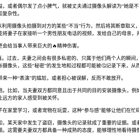
，或者偶尔发了点小脾气，就被丈夫通过摄像头解读为“她是不
和复杂性。
以利用摄像头拍摄到对方的某些“不当”行为，然后将其断章取义
将妻子在家接听一个男性朋友电话的视频，发给自己的母亲，并暗
会给当事人带来巨大的🔥精神伤害。
喜。过去，夫妻之间会有很多私密的、只属于他们两个人的瞬间，
布摄像头，这些“秘密”的发生地和过程都可能被🤔记录下来，从
来一种“表演”的尴尬，或者担心被误解，反而不敢放开。
用。比如，当夫妻双方都同意且出于共同的目的安装摄像头，例如
让远方的家人感受到被关怀。
子在家里学习，或者宠物在玩耍，这种“参与感”能够让他们在忙
如，某天家中发生了盗窃，摄像头的记录就成了重要的证据。或
题。这需要夫妻双方都具备一种成熟的态度，能够理性地看待摄