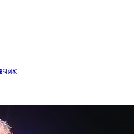
投
科创板