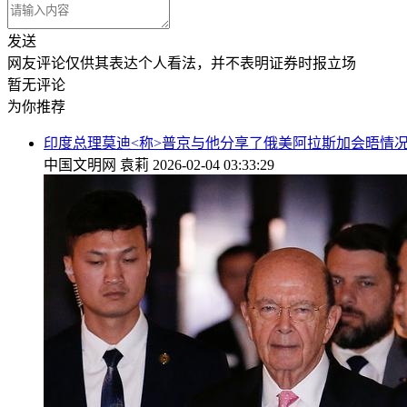
发送
网友评论仅供其表达个人看法，并不表明证券时报立场
暂无评论
为你推荐
印度总理莫迪<称>普京与他分享了俄美阿拉斯加会晤情
中国文明网
袁莉
2026-02-04 03:33:29