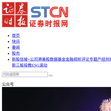
首页
快讯
要闻
股市
新股
信披+
公司
港美股
数据
基金
金融
视听
评论
专题
产经
创
新三板
投教
ESG
滚动
公众号