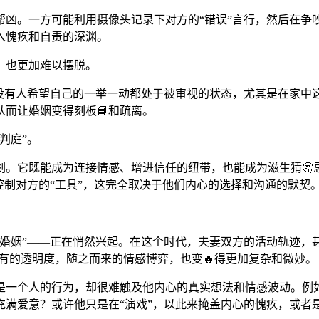
帮凶。一方可能利用摄像头记录下对方的“错误”言行，然后在争
入愧疚和自责的深渊。
，也更加难以摆脱。
没有人希望自己的一举一动都处于被审视的状态，尤其是在家中
而让婚姻变得刻板📘和疏离。
判庭”。
刃剑。它既能成为连接情感、增进信任的纽带，也能成为滋生猜
控制对方的“工具”，这完全取决于他们内心的选择和沟通的默契
透明婚姻”——正在悄然兴起。在这个时代，夫妻双方的活动轨迹
所未有的透明度，随之而来的情感博弈，也变🔥得更加复杂和微妙。
是一个人的行为，却很难触及他内心的真实想法和情感波动。例
满爱意？或许他只是在“演戏”，以此来掩盖内心的愧疚，或者是