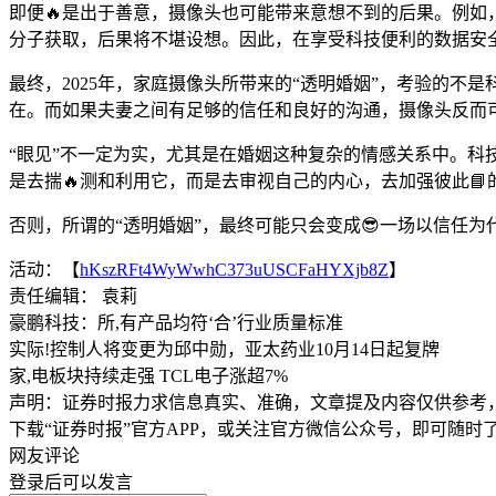
即便🔥是出于善意，摄像头也可能带来意想不到的后果。例
分子获取，后果将不堪设想。因此，在享受科技便利的数据安
最终，2025年，家庭摄像头所带来的“透明婚姻”，考验的
在。而如果夫妻之间有足够的信任和良好的沟通，摄像头反而
“眼见”不一定为实，尤其是在婚姻这种复杂的情感关系中。科
是去揣🔥测和利用它，而是去审视自己的内心，去加强彼此
否则，所谓的“透明婚姻”，最终可能只会变成😎一场以信任为
活动：【
hKszRFt4WyWwhC373uUSCFaHYXjb8Z
】
责任编辑： 袁莉
豪鹏科技：所,有产品均符‘合’行业质量标准
实际!控制人将变更为邱中勋，亚太药业10月14日起复牌
家,电板块持续走强 TCL电子涨超7%
声明：证券时报力求信息真实、准确，文章提及内容仅供参考
下载“证券时报”官方APP，或关注官方微信公众号，即可随
网友评论
登录
后可以发言