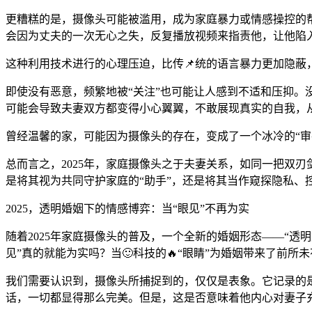
更糟糕的是，摄像头可能被滥用，成为家庭暴力或情感操控的
会因为丈夫的一次无心之失，反复播放视频来指责他，让他陷
这种利用技术进行的心理压迫，比传📌统的语言暴力更加隐蔽
即使没有恶意，频繁地被“关注”也可能让人感到不适和压抑。
可能会导致夫妻双方都变得小心翼翼，不敢展现真实的自我，从
曾经温馨的家，可能因为摄像头的存在，变成了一个冰冷的“审
总而言之，2025年，家庭摄像头之于夫妻关系，如同一把双
是将其视为共同守护家庭的“助手”，还是将其当作窥探隐私、
2025，透明婚姻下的情感博弈：当“眼见”不再为实
随着2025年家庭摄像头的普及，一个全新的婚姻形态——“
见”真的就能为实吗？当🙂科技的🔥“眼睛”为婚姻带来了前
我们需要认识到，摄像头所捕捉到的，仅仅是表象。它记录的
话，一切都显得那么完美。但是，这是否意味着他内心对妻子充