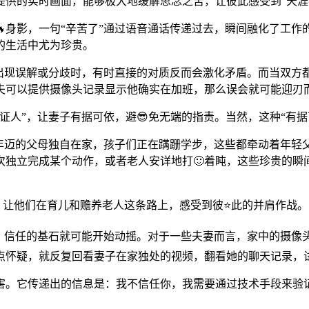
提供的实时画面，能够极大地缓解思念之苦，让彼此感受到“天涯
身影，一句“辛苦了”通过语音通话传递过去，瞬间融化了工作
的生活中尤为珍贵。
出现误解或分歧时，有时直接的对质反而会激化矛盾。而当双方都
夫可以提供摄像头记录显示他确实在加班，那么误会就可能迎刃
证人”，让妻子有据可依，避😎免无端的指责。当然，这种“有
。年迈的父母独自在家，孩子们正在蹒跚学步，这些都牵动着年轻
次独立完成某个动作，或者老人安详地打🙂着盹，这些珍贵的瞬
感，让他们在育儿和赡养老人这条路上，感受到彼⭐此的并肩作战。
力，信任的基石就可能开始动摇。对于一些夫妻而言，家中的摄像
点怀疑，就反复回看妻子在家独处的视频，翻看她的聊天记录，试
害。它传递出的信息是：我不信任你，我需要通过技术手段来验